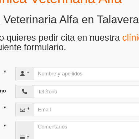
 Veterinaria Alfa en Talaver
o quieres pedir cita en nuestra
clín
guiente formulario.
s
ono
l
s