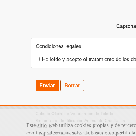
Captch
Condiciones legales
He leído y acepto el tratamiento de los d
Enviar
Borrar
Colegio Oficial de Veterinarios de Toledo
Sistema de Identificación Animal de Castilla-La
Este sitio web utiliza cookies propias y de terce
Mancha
con tus preferencias sobre la base de un perfil el
Hospital Clínico Veterinario de la Universidad