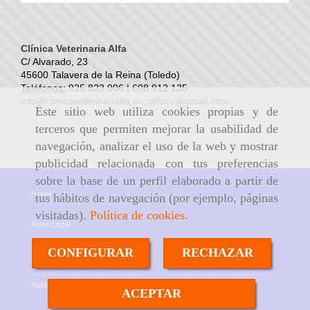
Clínica Veterinaria Alfa
C/ Alvarado, 23
45600 Talavera de la Reina (Toledo)
Teléfonos:
925 823 906 | 608 912 135
info@clinicaveterinarialfa.es
;
alfacv@gmail.com
Este sitio web utiliza cookies propias y de
terceros que permiten mejorar la usabilidad de
navegación, analizar el uso de la web y mostrar
publicidad relacionada con tus preferencias
sobre la base de un perfil elaborado a partir de
Home
tus hábitos de navegación (por ejemplo, páginas
visitadas).
Política de cookies
.
Aviso Legal
CONFIGURAR
RECHAZAR
Política de cookies
Política de Privacidad
ACEPTAR