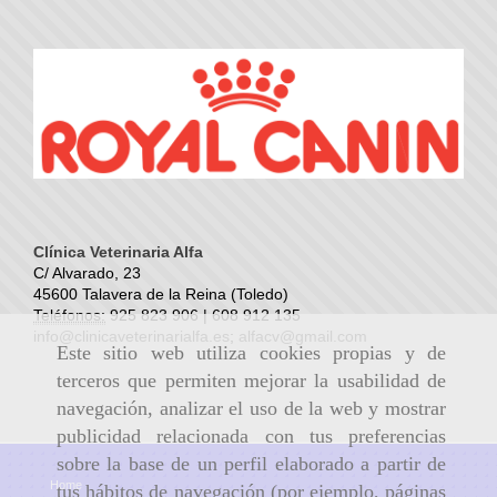
Clínica Veterinaria Alfa
C/ Alvarado, 23
45600 Talavera de la Reina (Toledo)
Teléfonos:
925 823 906 | 608 912 135
info@clinicaveterinarialfa.es
;
alfacv@gmail.com
Este sitio web utiliza cookies propias y de
terceros que permiten mejorar la usabilidad de
navegación, analizar el uso de la web y mostrar
publicidad relacionada con tus preferencias
sobre la base de un perfil elaborado a partir de
Home
tus hábitos de navegación (por ejemplo, páginas