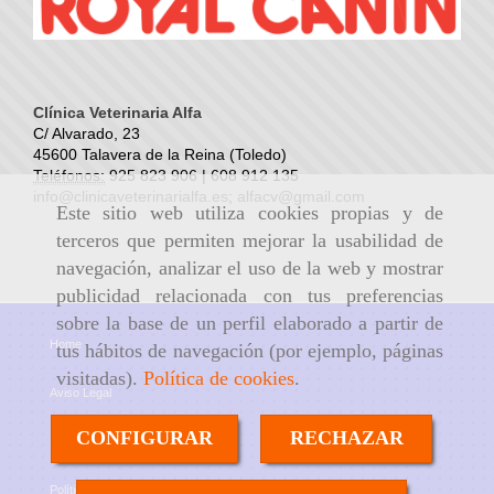
Clínica Veterinaria Alfa
C/ Alvarado, 23
45600 Talavera de la Reina (Toledo)
Teléfonos:
925 823 906 | 608 912 135
info@clinicaveterinarialfa.es
;
alfacv@gmail.com
Este sitio web utiliza cookies propias y de
terceros que permiten mejorar la usabilidad de
navegación, analizar el uso de la web y mostrar
publicidad relacionada con tus preferencias
sobre la base de un perfil elaborado a partir de
Home
tus hábitos de navegación (por ejemplo, páginas
visitadas).
Política de cookies
.
Aviso Legal
CONFIGURAR
RECHAZAR
Política de cookies
Política de Privacidad